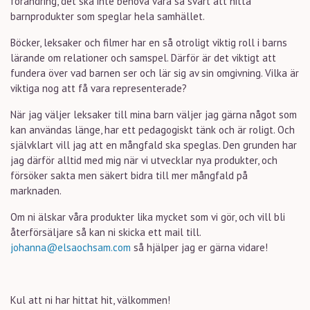
förändring, det ska inte behöva vara så svårt att hitta
barnprodukter som speglar hela samhället.
Böcker, leksaker och filmer har en så otroligt viktig roll i barns
lärande om relationer och samspel. Därför är det viktigt att
fundera över vad barnen ser och lär sig av sin omgivning. Vilka är
viktiga nog att få vara representerade?
När jag väljer leksaker till mina barn väljer jag gärna något som
kan användas länge, har ett pedagogiskt tänk och är roligt. Och
självklart vill jag att en mångfald ska speglas. Den grunden har
jag därför alltid med mig när vi utvecklar nya produkter, och
försöker sakta men säkert bidra till mer mångfald på
marknaden.
Om ni älskar våra produkter lika mycket som vi gör, och vill bli
återförsäljare så kan ni skicka ett mail till.
johanna@elsaochsam.com
så hjälper jag er gärna vidare!
Kul att ni har hittat hit, välkommen!