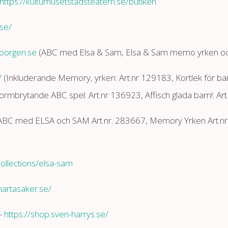
https://kulturhusetstadsteatern.se/butiken
.se/
borgen.se
(ABC med Elsa & Sam, Elsa & Sam memo yrken och 
/
(Inkluderande Memory, yrken: Art.nr 129183, Kortlek för ba
ormbrytande ABC spel: Art.nr 136923, Affisch glada barn!: Ar
BC med ELSA och SAM Art.nr. 283667, Memory Yrken Art.nr. 2
/collections/elsa-sam
martasaker.se/
-
https://shop.sven-harrys.se/