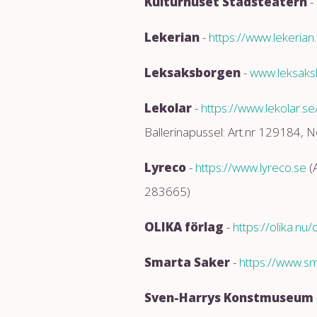
Kulturhuset Stadsteatern
-
Lekerian
-
https://www.lekerian
Leksaksborgen
-
www.leksaks
Lekolar
-
https://www.lekolar.se
Ballerinapussel: Art.nr 129184, N
Lyreco
-
https://www.lyreco.se
(A
283665)
OLIKA förlag
-
https://olika.nu
Smarta Saker
-
https://www.s
Sven-Harrys Konstmuseum