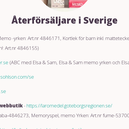
Återförsäljare i Sverige
emo -yrken: Art.nr 4846171, Kortlek för barn inkl. matteteck
n!: Art.nr 4846155)
r.se
(ABC med Elsa & Sam, Elsa & Sam memo yrken och Elsa 
asohlson.com/se
.se
 webbutik
-
https://laromedel.goteborgsregionen.se/
 aba-4846273, Memoryspel, memo Yrken: Art.nr fume-53700