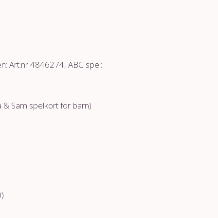
en: Art.nr 4846274, ABC spel:
& Sam spelkort för barn)
)