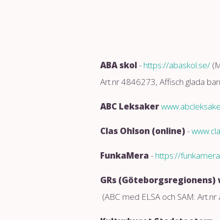
ABA skol
-
https://abaskol.se/
(M
Art.nr 4846273, Affisch glada bar
ABC Leksaker
www.abcleksake
Clas Ohlson (online)
-
www.cl
FunkaMera
-
https://funkamera
GRs (Göteborgsregionens)
(ABC med ELSA och SAM: Art.nr