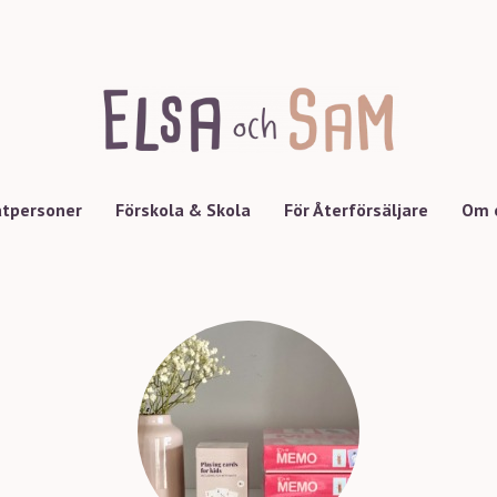
atpersoner
Förskola & Skola
För Återförsäljare
Om 