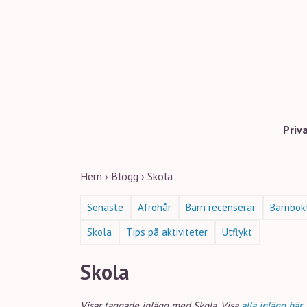
Priv
Hem
›
Blogg
›
Skola
Senaste
Afrohår
Barn recenserar
Barnbok
Skola
Tips på aktiviteter
Utflykt
Skola
Visar taggade inlägg med Skola. Visa
alla inlägg här
.