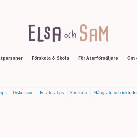
atpersoner
Förskola & Skola
För Återförsäljare
Om 
tips
Diskussion
Föräldratips
Förskola
Mångfald och inklude