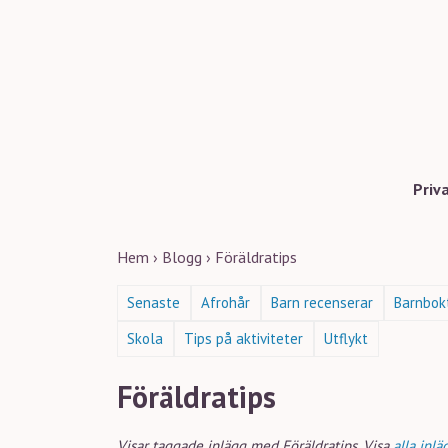
Priv
Hem
›
Blogg
›
Föräldratips
Senaste
Afrohår
Barn recenserar
Barnbok
Skola
Tips på aktiviteter
Utflykt
Föräldratips
Visar taggade inlägg med Föräldratips. Visa
alla inlä