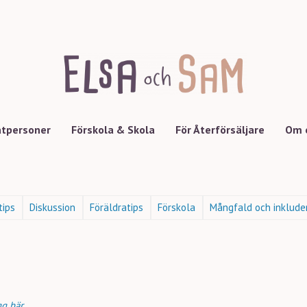
atpersoner
Förskola & Skola
För Återförsäljare
Om 
tips
Diskussion
Föräldratips
Förskola
Mångfald och inklude
gg här
.